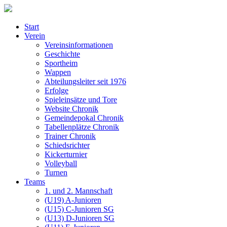
Start
Verein
Vereinsinformationen
Geschichte
Sportheim
Wappen
Abteilungsleiter seit 1976
Erfolge
Spieleinsätze und Tore
Website Chronik
Gemeindepokal Chronik
Tabellenplätze Chronik
Trainer Chronik
Schiedsrichter
Kickerturnier
Volleyball
Turnen
Teams
1. und 2. Mannschaft
(U19) A-Junioren
(U15) C-Junioren SG
(U13) D-Junioren SG