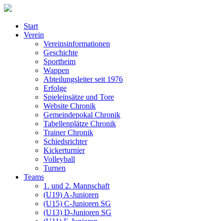
Start
Verein
Vereinsinformationen
Geschichte
Sportheim
Wappen
Abteilungsleiter seit 1976
Erfolge
Spieleinsätze und Tore
Website Chronik
Gemeindepokal Chronik
Tabellenplätze Chronik
Trainer Chronik
Schiedsrichter
Kickerturnier
Volleyball
Turnen
Teams
1. und 2. Mannschaft
(U19) A-Junioren
(U15) C-Junioren SG
(U13) D-Junioren SG