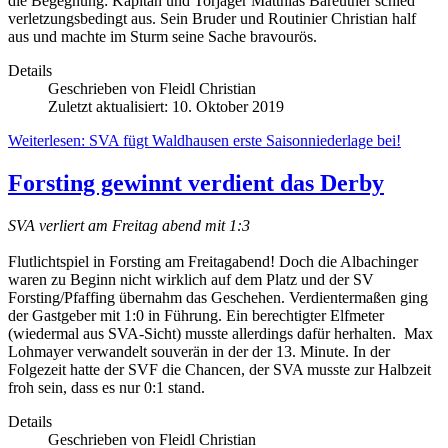
die Begegnung: Kapitän und Torjäger Matthias Bareuther schied
verletzungsbedingt aus. Sein Bruder und Routinier Christian half
aus und machte im Sturm seine Sache bravourös.
Details
Geschrieben von
Fleidl Christian
Zuletzt aktualisiert: 10. Oktober 2019
Weiterlesen: SVA fügt Waldhausen erste Saisonniederlage bei!
Forsting gewinnt verdient das Derby
SVA verliert am Freitag abend mit 1:3
Flutlichtspiel in Forsting am Freitagabend! Doch die Albachinger
waren zu Beginn nicht wirklich auf dem Platz und der SV
Forsting/Pfaffing übernahm das Geschehen. Verdientermaßen ging
der Gastgeber mit 1:0 in Führung. Ein berechtigter Elfmeter
(wiedermal aus SVA-Sicht) musste allerdings dafür herhalten. Max
Lohmayer verwandelt souverän in der der 13. Minute. In der
Folgezeit hatte der SVF die Chancen, der SVA musste zur Halbzeit
froh sein, dass es nur 0:1 stand.
Details
Geschrieben von
Fleidl Christian